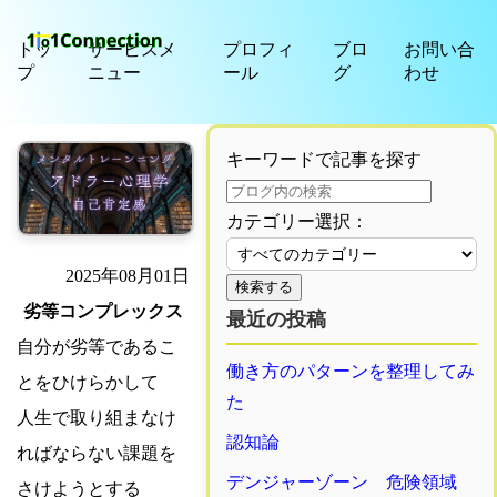
トッ
サービスメ
プロフィ
ブロ
お問い合
プ
ニュー
ール
グ
わせ
キーワードで記事を探す
カテゴリー選択：
2025年08月01日
検索する
劣等コンプレックス
最近の投稿
自分が劣等であるこ
働き方のパターンを整理してみ
とをひけらかして
た
人生で取り組まなけ
認知論
ればならない課題を
デンジャーゾーン 危険領域
さけようとする