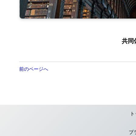
共同
投
前のページへ
稿
ナ
ビ
ト
ゲ
プ