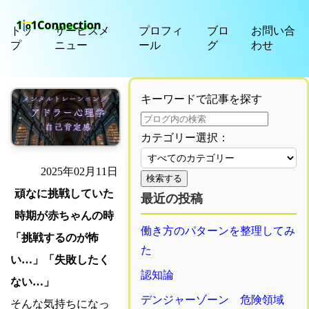
トッ
サービスメ
プロフィ
ブロ
お問い合
プ
ニュー
ール
グ
わせ
キーワードで記事を探す
カテゴリー選択：
2025年02月11日
検索する
頑なに挑戦していた
最近の投稿
時期が赤ちゃんの時
働き方のパターンを整理してみ
「挑戦するのが怖
た
い…」「失敗したく
認知論
ない…」
デンジャーゾーン 危険領域
そんな気持ちになっ