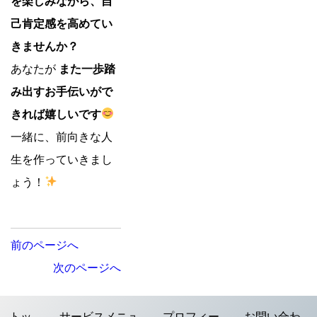
を楽しみながら、自
己肯定感を高めてい
きませんか？
あなたが
また一歩踏
み出すお手伝いがで
きれば嬉しいです
一緒に、前向きな人
生を作っていきまし
ょう！
投
前のページへ
次のページへ
稿
ナ
トッ
サービスメニュ
プロフィー
お問い合わ