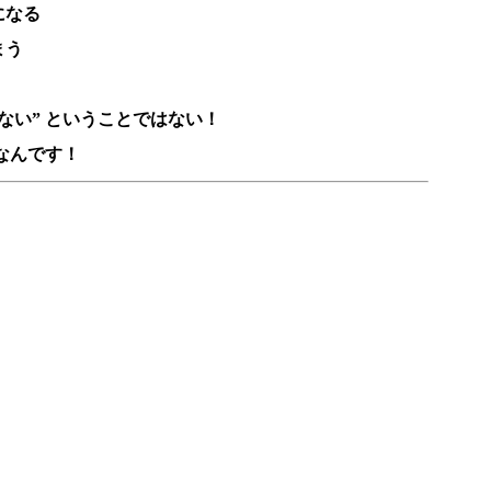
になる
まう
ない” ということではない！
なんです！