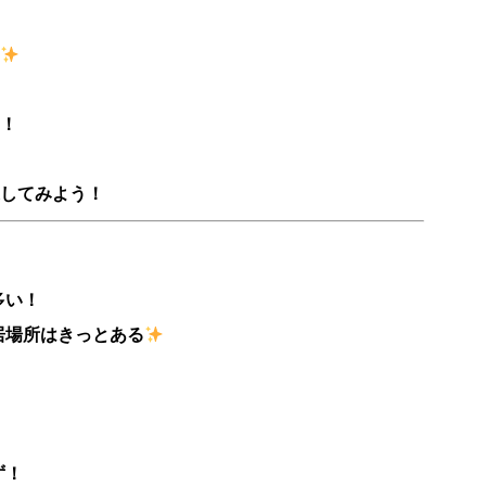
！
してみよう！
多い！
居場所はきっとある
ず！