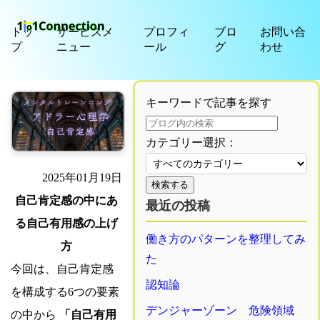
トッ
サービスメ
プロフィ
ブロ
お問い合
プ
ニュー
ール
グ
わせ
キーワードで記事を探す
カテゴリー選択：
2025年01月19日
検索する
自己肯定感の中にあ
最近の投稿
る自己有用感の上げ
働き方のパターンを整理してみ
方
た
今回は、自己肯定感
認知論
を構成する6つの要素
デンジャーゾーン 危険領域
の中から
「自己有用