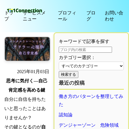
トッ
サービスメ
プロフィ
ブロ
お問い合
プ
ニュー
ール
グ
わせ
キーワードで記事を探す
カテゴリー選択：
2025年01月03日
検索する
思考に気付く—自己
最近の投稿
肯定感を高める鍵
働き方のパターンを整理してみ
自分に自信を持ちた
た
いと思ったことはあ
認知論
りませんか？
デンジャーゾーン 危険領域
その鍵となるのが
自