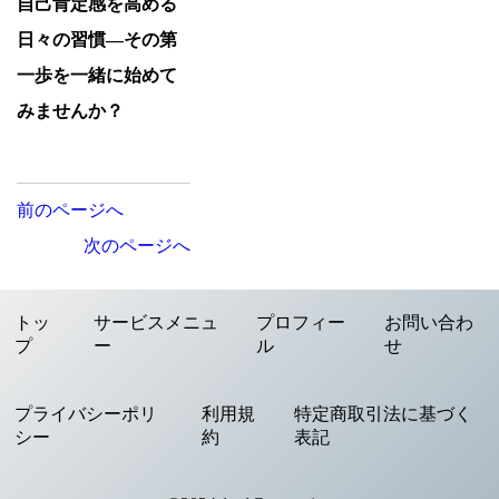
自己肯定感を高める
日々の習慣—その第
一歩を一緒に始めて
みませんか？
投
前のページへ
次のページへ
稿
ナ
トッ
サービスメニュ
プロフィー
お問い合わ
プ
ー
ル
せ
ビ
プライバシーポリ
利用規
特定商取引法に基づく
ゲ
シー
約
表記
ー