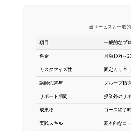
当サービスと一般的
項目
一般的なプ
料金
月額10万～2
カスタマイズ性
固定カリキ
講師の関与
グループ指導 
サポート期間
授業外のサ
成果物
コース終了
実践スキル
基本的なコ