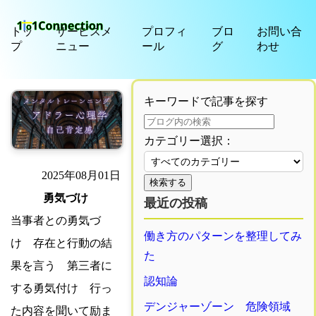
トッ
サービスメ
プロフィ
ブロ
お問い合
プ
ニュー
ール
グ
わせ
キーワードで記事を探す
カテゴリー選択：
2025年08月01日
検索する
勇気づけ
最近の投稿
当事者との勇気づ
働き方のパターンを整理してみ
け 存在と行動の結
た
果を言う 第三者に
認知論
する勇気付け 行っ
デンジャーゾーン 危険領域
た内容を聞いて励ま