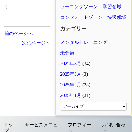
ラーニングゾーン 学習領域
す
コンフォートゾーン 快適領域
カテゴリー
投
前のページへ
メンタルトレーニング
次のページへ
稿
未分類
ナ
2025年8月
(34)
ビ
2025年3月
(3)
2025年2月
(28)
ゲ
2025年1月
(31)
ー
シ
トッ
サービスメニュ
プロフィー
お問い合わ
ョ
プ
ー
ル
せ